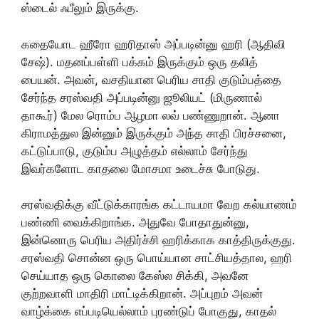
ஸ்டைல் ஃபீலும் இருக்கு.
கதையோட ஹீரோ ஹரிதாஸ் அப்படின்னு ஹரி (ஆதிவி
சேஷ்). மதனப்பள்ளி பக்கம் இருக்கும் ஒரு தலித்
பையன். அவன், வசதியான பெரிய சாதி குடும்பத்தை
சேர்ந்த சரஸ்வதி அப்படின்னு ஜூலியட் (மிருணால்
தாகூர்) மேல ரொம்ப ஆழமா லவ் பண்ணுறான். ஆனா
கிராமத்துல இன்னும் இருக்கும் அந்த சாதி பிரச்சனை,
கட்டுப்பாடு, குடும்ப அழுத்தம் எல்லாம் சேர்ந்து
இவர்களோட காதலை மோசமா உடைச்சு போடுது.
சரஸ்வதிக்கு வீட்டுக்காரங்க கட்டாயமா வேற கல்யாணம்
பண்ணி வைக்கிறாங்க. அதுவே போதாதுன்னு,
இன்னொரு பெரிய அதிர்ச்சி ஹரிக்காக காத்திருக்குது.
சரஸ்வதி சொன்ன ஒரு பொய்யான சாட்சியத்தால, ஹரி
செய்யாத ஒரு கொலை கேஸ்ல சிக்கி, அவனே
குற்றவாளி மாதிரி மாட்டிக்கிறான். அப்புறம் அவன்
வாழ்க்கை எப்படியெல்லாம் புரண்டுப் போகுது, காதல்