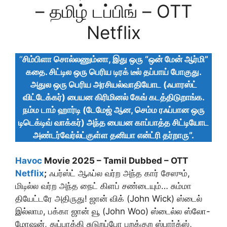
– தமிழ் டப்பிங் – OTT
Netflix
“
சிம்பிளா சொல்லணும்னா, இது ஒரு “ஒன் மேன் ஆர்மி”
கதை. சிட்டில ஒரு பெரிய டிரக் டீல் தப்பாய் போகுது.
அதுல ஒரு பெரிய அரசியல்வாதியோட (ஃபாரஸ்ட்
விட்டேக்கர்) பையன கிரிமினல் கேங் கடத்திடுறாங்க.
நம்ம டாம் ஹார்டி (டேமேஜ் ஆன, செம்ம ரஃப்பான ஒரு
டிடெக்டிவ் வாக்கர்) அந்த பையன காப்பாத்த சிட்டியோட
அண்டர்வேர்ல்ட்குள்ள தனியா என்ட்ரி தர்றாரு”.
Havoc
Movie 2025 – Tamil Dubbed – OTT
Netflix
;
ஃபர்ஸ்ட் ஆஃப்ல வர்ற அந்த கார் சேஸும்,
மிடில்ல வர்ற அந்த நைட் கிளப் சண்டையும்… சும்மா
தியேட்டரே அதிருது! ஜான் விக் (John Wick) ஸ்டைல்
இல்லாம, பக்கா ஜான் வூ (John Woo) ஸ்டைல்ல ஸ்லோ-
மோஷன், துப்பாக்கி சுடுறப்போ பறக்குற ஸ்பார்க்ஸ்,