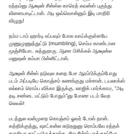
ரத்தம்னு ஆக்ஷன் சீன்ஸ்ல காரெத் எவன்ஸ் புகுந்து
விளையாடிட்டான். அடி ஒவ்வொன்னும் இடி மாதிரி
விழுது!
நம்ம டாம் ஹார்டி எப்பவும் போல வாய்க்குள்ளயே
முணுமுணுத்துட்டு (mumbling), செம்ம காண்டான
மூஞ்சியோட சுத்துறாரு. ஆனா பிசிக்கல் ஆக்ஷன்ல
மனுஷன் சும்மா பின்னிட்டான்.
ஆக்ஷன் சீன்ஸ் நடுவுல கதை பேச ஆரம்பிக்கும்போது
படம் அப்படியே கொஞ்சம் சுணங்குது மச்சான். டயலாக்ஸ்
எல்லாம் ரொம்ப வீக்கா இருக்கு. லாஜிக் பார்க்காம, “அடி
தடி சண்டை மட்டும் போதும்”னு போனா படம் வேற
லெவல்!
படத்துல வன்முறை கொஞ்சம் ஓவர் டோஸ் தான்.
கத்திக்குத்து, ஷாட்கன்ல சுடுறதுனு ரொம்பவே ரத்தக்
களறியா காட்டியிருக்காங்க. சில சீன்ஸ் பாக்குறப்போ