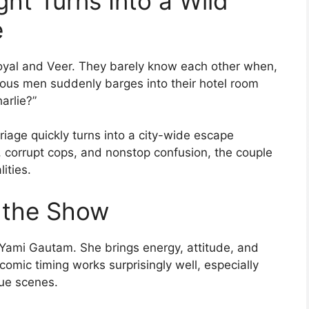
ht Turns Into a Wild
e
oyal and Veer. They barely know each other when,
rous men suddenly barges into their hotel room
arlie?”
age quickly turns into a city-wide escape
s, corrupt cops, and nonstop confusion, the couple
ities.
 the Show
y Yami Gautam. She brings energy, attitude, and
comic timing works surprisingly well, especially
gue scenes.