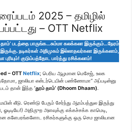
ப்படம் 2025 – தமிழில்
ப்பட்டது – OTT Netflix
தாம்’ படத்தை பாருங்க…சும்மா கலக்கலா இருக்கும்…நேரம்
் இருக்கு. நடிகர்கள் அறிமுகம் இல்லாதவர்கலா இருக்கலாம்,
ரியும்! குடும்பத்தோட பார்த்து ரசிக்கலாம்!
bed – OTT
Netflix
; பெரிய ஆழமான மெசேஜ், உலக
 வந்தோமா, ஜாலியா என்டர்டெயின் பண்ணோமா” அப்படின்னு
 படம் தான் இந்த
‘தூம் தாம்’ (Dhoom Dhaam)
.
யின் லீடு. ரெண்டு பேரும் சேர்ந்து ஆரம்பத்துல இருந்து
ி, ஓடிடியே!) அதிருுற அளவுக்கு எக்கச்சக்க காமெடி,
ாறான களேபரங்களோட ரசிகர்களுக்கு ஒரு செம ஜாலியான