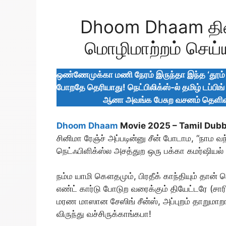
Dhoom Dhaam திரை
மொழிமாற்றம் செய்ய
ஒண்ணேமுக்கா மணி நேரம் இருந்தா இந்த ‘தூம் 
போறதே தெரியாது! நெட்பிலிக்ஸ்-ல் தமிழ் டப்பிங
ஆனா அவங்க பேசுற வசனம் தெளிவா பு
Dhoom Dhaam
Movie 2025 – Tamil Dub
சினிமா ரேஞ்ச் அப்படின்னு சீன் போடாம, “நாம
நெட்ஃபிளிக்ஸ்ல அசத்துற ஒரு பக்கா கமர்ஷியல்
நம்ம யாமி கௌதமும், பிரதீக் காந்தியும் தான் மெ
எண்ட் கார்டு போடுற வரைக்கும் தியேட்டரே (சார
மரண மாஸான சேஸிங் சீன்ஸ், அப்புறம் தாறும
விருந்து வச்சிருக்காங்கபா!