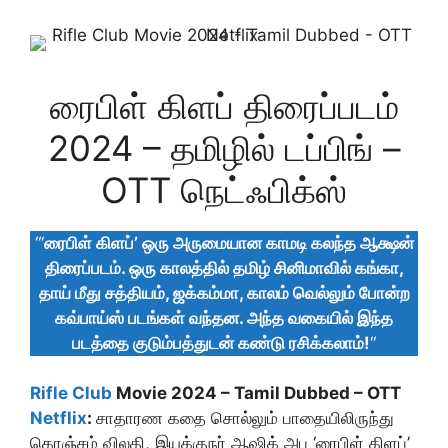
ரைபிள் கிளப் திரைப்படம்
2024 – தமிழில் டப்பிங் –
OTT நெட்ஃபிக்ஸ்
“‘
ரைபிள் கிளப்’ ஒரு அருமையான காமடி கலந்த ஆக்ஷன்
திரைப்படம். ஒரு காலத்தில் தமிழ் சினிமாவில் கங்கா,
தாய் மீது சத்தியம், ஜக்கம்மா, காலம் வெல்லும் போன்ற
கவ்பாய்ஸ் படங்கள் வந்தன. அந்த வகையில் இந்த
படத்தை குடும்பத்துடன் கண்டு ரசிக்கலாம்!
“
Rifle Club
Movie 2024 – Tamil Dubbed – OTT
Netflix
:
சாதாரண கதை சொல்லும் பாதையிலிருந்து
கொஞ்சம் விலகி, இயக்குநர் ஆஷிக் அபு ‘ரைபிள் கிளப்’