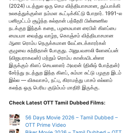
(2024) படத்துல ஒரு செம வித்தியாசமான, துப்பாக்கி
உலகத்துக்குள்ள நம்மள கூட்டிக்கிட்டு போறார். 1991-ல
பனிமூட்டம் சூழ்ந்த சுல்தான் பத்தேரி பின்னணில
நடக்குற இந்தக் கதை, பழமையான ரைபிள் கிளப்பை
மையமா வைத்து வாழ்ற, கொஞ்சம் வித்தியாசமான
ஆனா ரொம்ப நெருக்கமான வேட்டைக்காரர்கள்
குழுவை சுற்றிதான் போகுது. அனுபவசாலி லோனப்பன்
(விஜயராகவன்) மற்றும் ரொம்ப கான்ஃபிடன்ஸா
இருக்கும் கிளப் செயலாளர் அவரன் (திலீஷ் போத்தன்)
சேர்ந்து நடத்துற இந்த கிளப், சும்மா சுட்டு பழகுற இடம்
இல்ல — விசுவாசம், நட்பு, கிராமத்து பாசம் எல்லாம்
கலந்த ஒரு பெரிய குடும்பம் மாதிரி இருக்கு.
Check Latest OTT Tamil Dubbed Films:
56 Days Movie 2026 – Tamil Dubbed –
OTT Prime Video
Biker Movie 2026 – Tamil Dubbed – OTT