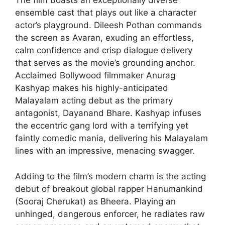
The film boasts an exceptionally diverse
ensemble cast that plays out like a character
actor’s playground. Dileesh Pothan commands
the screen as Avaran, exuding an effortless,
calm confidence and crisp dialogue delivery
that serves as the movie’s grounding anchor.
Acclaimed Bollywood filmmaker Anurag
Kashyap makes his highly-anticipated
Malayalam acting debut as the primary
antagonist, Dayanand Bhare. Kashyap infuses
the eccentric gang lord with a terrifying yet
faintly comedic mania, delivering his Malayalam
lines with an impressive, menacing swagger.
Adding to the film’s modern charm is the acting
debut of breakout global rapper Hanumankind
(Sooraj Cherukat) as Bheera. Playing an
unhinged, dangerous enforcer, he radiates raw