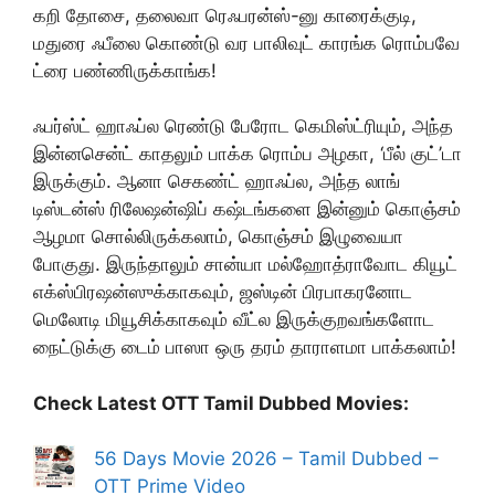
கறி தோசை, தலைவா ரெஃபரன்ஸ்-னு காரைக்குடி,
மதுரை ஃபீலை கொண்டு வர பாலிவுட் காரங்க ரொம்பவே
ட்ரை பண்ணிருக்காங்க!
ஃபர்ஸ்ட் ஹாஃப்ல ரெண்டு பேரோட கெமிஸ்ட்ரியும், அந்த
இன்னசென்ட் காதலும் பாக்க ரொம்ப அழகா, ‘பீல் குட்’டா
இருக்கும். ஆனா செகண்ட் ஹாஃப்ல, அந்த லாங்
டிஸ்டன்ஸ் ரிலேஷன்ஷிப் கஷ்டங்களை இன்னும் கொஞ்சம்
ஆழமா சொல்லிருக்கலாம், கொஞ்சம் இழுவையா
போகுது. இருந்தாலும் சான்யா மல்ஹோத்ராவோட கியூட்
எக்ஸ்பிரஷன்ஸுக்காகவும், ஜஸ்டின் பிரபாகரனோட
மெலோடி மியூசிக்காகவும் வீட்ல இருக்குறவங்களோட
நைட்டுக்கு டைம் பாஸா ஒரு தரம் தாராளமா பாக்கலாம்!
Check Latest OTT Tamil Dubbed Movies:
56 Days Movie 2026 – Tamil Dubbed –
OTT Prime Video