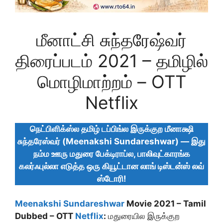
மீனாட்சி சுந்தரேஷ்வர்
திரைப்படம் 2021 – தமிழில்
மொழிமாற்றம் – OTT
Netflix
நெட்பிளிக்ஸ்ல தமிழ் டப்பிங்ல இருக்குற மீனாக்ஷி
சுந்தரேஸ்வர் (Meenakshi Sundareshwar) — இது
நம்ம ஊரு மதுரை பேக்டிராப்ல, பாலிவுட்காரங்க
கலர்ஃபுல்லா எடுத்த ஒரு கியூட்டான லாங் டிஸ்டன்ஸ் லவ்
ஸ்டோரி!
Meenakshi Sundareshwar
Movie 2021 – Tamil
Dubbed – OTT
Netflix
:
மதுரையில இருக்குற