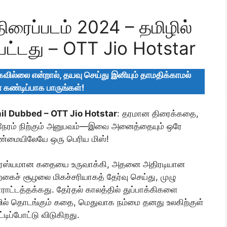
திரைப்படம் 2024 – தமிழில்
பட்டது – OTT Jio Hotstar
கவில்லை என்றால், தயவு செய்து இனியும் தாமதிக்காமல்
் கண்டிப்பாக பாருங்கள்!
l Dubbed – OTT Jio Hotstar
: தரமான திரைக்கதை,
நேரம் நிற்கும் அனுபவம்—இவை அனைத்தையும் ஒரே
உண்மையிலேயே ஒரு பெரிய மிஸ்!
வாரஸ்யமான கதையை உருவாக்கி, அதனை அதிரடியான
ைச் சூழலை மிகச்சரியாகத் தேர்வு செய்து, முழு
ராட்டத்தக்கது. தேர்தல் காலத்தில் துப்பாக்கிகளை
ில் தொடங்கும் கதை, மெதுவாக நம்மை தனது உலகிற்குள்
டிப்போட்டு விடுகிறது.