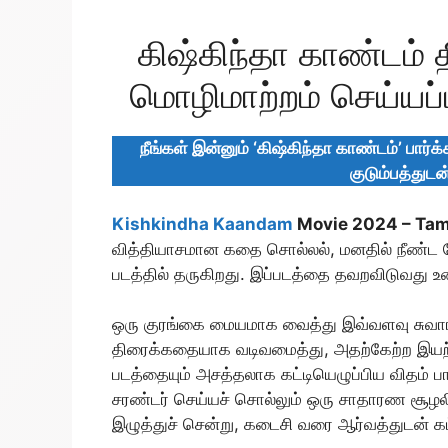
கிஷ்கிந்தா காண்டம் 
மொழிமாற்றம் செய்யப்
நீங்கள் இன்னும்
‘கிஷ்கிந்தா காண்டம்’
பார்க்
குடும்பத்துடன
Kishkindha Kaandam
Movie 2024 – Tami
வித்தியாசமான கதை சொல்லல், மனதில் நீண்ட 
படத்தில் தருகிறது. இப்படத்தை தவறவிடுவது 
ஒரு குரங்கை மையமாக வைத்து இவ்வளவு சு
திரைக்கதையாக வடிவமைத்து, அதற்கேற்ற இயற்க
படத்தையும் அசத்தலாக கட்டியெழுப்பிய விதம் பா
சரண்டர் செய்யச் சொல்லும் ஒரு சாதாரண சூழல
இழுத்துச் சென்று, கடைசி வரை ஆர்வத்துடன் கட்