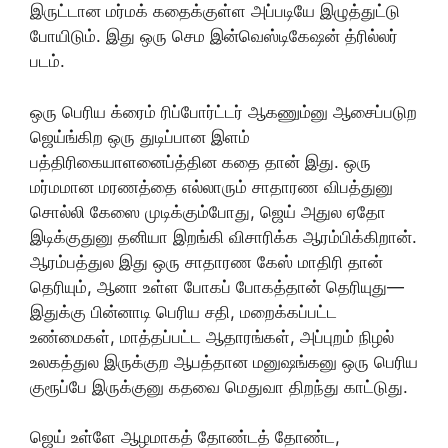
இருட்டான மர்மக் கதைக்குள்ள அப்படியே இழுத்துட்டு
போயிடும். இது ஒரு செம இன்வெஸ்டிகேஷன் த்ரில்லர்
படம்.
ஒரு பெரிய க்ரைம் ரிப்போர்ட்டர் ஆகணும்னு ஆசைப்படுற
ஜெய்ங்கிற ஒரு துடிப்பான இளம்
பத்திரிகையாளனைப்த்தின கதை தான் இது. ஒரு
மர்மமான மரணத்தை எல்லாரும் சாதாரண விபத்துனு
சொல்லி கேஸை முடிக்கும்போது, ஜெய் அதுல ஏதோ
இடிக்குதுனு தனியா இறங்கி விசாரிக்க ஆரம்பிக்கிறான்.
ஆரம்பத்துல இது ஒரு சாதாரண கேஸ் மாதிரி தான்
தெரியும், ஆனா உள்ள போகப் போகத்தான் தெரியுது—
இதுக்கு பின்னாடி பெரிய சதி, மறைக்கப்பட்ட
உண்மைகள், மாத்தப்பட்ட ஆதாரங்கள், அப்புறம் நிழல்
உலகத்துல இருக்குற ஆபத்தான மனுஷங்கனு ஒரு பெரிய
குரூப்பே இருக்குனு கதவை மெதுவா திறந்து காட்டுது.
ஜெய் உள்ளே ஆழமாகத் தோண்டத் தோண்ட,