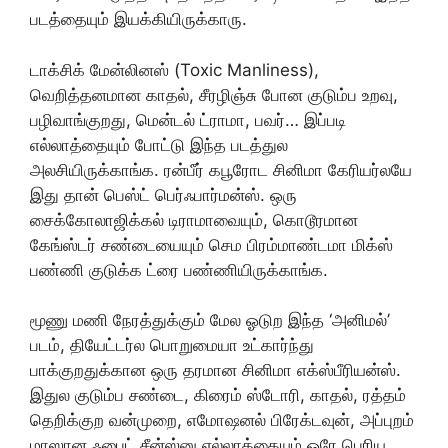
படத்தையும் இயக்கியிருக்காரு.
டாக்சிக் மேன்லினஸ் (Toxic Manliness),
வெறித்தனமான காதல், சீரழிஞ்சு போன குடும்ப உறவு,
பழிவாங்குறது, மென்டல் ட்ராமா, பவர்… இப்படி
எல்லாத்தையும் போட்டு இந்த படத்துல
அலசியிருக்காங்க. ரன்பீர் கபூரோட சினிமா கேரியர்லயே
இது தான் பெஸ்ட் பெர்ஃபார்மன்ஸ். ஒரு
சைக்கோலாஜிக்கல் டிராமாவையும், கொடூரமான
கேங்ஸ்டர் சண்டையையும் செம பிரம்மாண்டமா மிக்ஸ்
பண்ணி குடுக்க ட்ரை பண்ணியிருக்காங்க.
மூணு மணி நேரத்துக்கும் மேல ஓடுற இந்த ‘அனிமல்’
படம், தியேட்டர்ல பொறுமையா உட்கார்ந்து
பாக்குறதுக்கான ஒரு தரமான சினிமா எக்ஸ்பீரியன்ஸ்.
இதுல குடும்ப சண்டை, கிரைம் ஸ்டோரி, காதல், ரத்தம்
தெறிக்குற வன்முறை, எமோஷனல் பிரேக்டவுன், அப்புறம்
மாஸான ஃபைட் சீன்ஸ்னு எல்லாத்தையும் ஒரே பெரிய