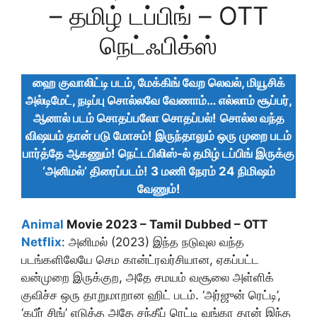
– தமிழ் டப்பிங் – OTT
நெட்ஃபிக்ஸ்
ஹை குவாலிட்டி படம், மேக்கிங் வேற லெவல், மியூசிக்
அல்டிமேட், நடிப்பு சொல்லவே வேணாம்… எல்லாம் சூப்பர்,
ஆனால் படம் சொதப்பலோ சொதப்பல்!
சொல்ல வந்த
விஷயம் தான் படு மோசம்! இருந்தாலும் ஒரு முறை படம்
பார்த்தே ஆகணும்! நெட்டபிலிஸ்-ல் தமிழ் டப்பிங் இருக்கு
‘அனிமல்’ திரைப்படம்! 3 மணி நேரம் 24 நிமிஷம்
வேணும்!
Animal
Movie 2023 – Tamil Dubbed – OTT
Netflix
: அனிமல் (2023) இந்த நடுவுல வந்த
படங்களிலேயே செம கான்ட்ரவர்சியான, ஏகப்பட்ட
வன்முறை இருக்குற, அதே சமயம் வசூலை அள்ளிக்
குவிச்ச ஒரு தாறுமாறான ஹிட் படம். ‘அர்ஜுன் ரெட்டி’,
‘கபீர் சிங்’ எடுத்த அதே சந்தீப் ரெட்டி வங்கா தான் இந்த