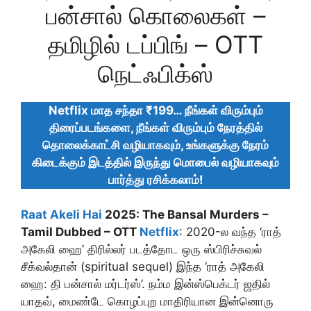
பன்சால் கொலைகள் –
தமிழில் டப்பிங் – OTT
நெட்ஃபிக்ஸ்
Netflix மாத
சந்தா
₹199… நீங்கள் விரும்பும்
திரைப்படங்களை, நீங்கள் விரும்பும் நேரத்தில்
தொலைக்காட்சி வழியாகவும், உங்களுக்கு நேரம்
கிடைக்கும் இடத்தில் இருந்து மொபைல் வழியாகவும்
பார்த்து ரசிக்கலாம்!
Raat Akeli Hai
2025: The Bansal Murders –
Tamil Dubbed – OTT
Netflix
: 2020-ல வந்த ‘ராத்
அகேலி ஹை’ திரில்லர் படத்தோட ஒரு ஸ்பிரிச்சுவல்
சீக்வல்தான் (spiritual sequel) இந்த ‘ராத் அகேலி
ஹை: தி பன்சால் மர்டர்ஸ்’. நம்ம இன்ஸ்பெக்டர் ஜதில்
யாதவ், மைண்டே கொழப்புற மாதிரியான இன்னொரு