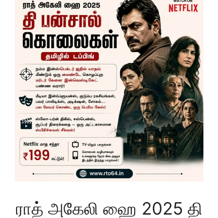
ராத் அகேலி ஹை 2025 தி