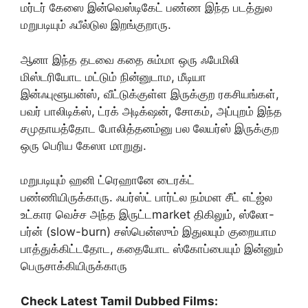
மர்டர் கேஸை இன்வெஸ்டிகேட் பண்ண இந்த படத்துல
மறுபடியும் ஃபீல்டுல இறங்குறாரு.
ஆனா இந்த தடவை கதை சும்மா ஒரு ஃபேமிலி
மிஸ்டரியோட மட்டும் நின்னுடாம, மீடியா
இன்ஃபுளூயன்ஸ், வீட்டுக்குள்ள இருக்குற ரகசியங்கள்,
பவர் பாலிடிக்ஸ், ட்ரக் அடிக்‌ஷன், சோகம், அப்புறம் இந்த
சமுதாயத்தோட போலித்தனம்னு பல லேயர்ஸ் இருக்குற
ஒரு பெரிய கேஸா மாறுது.
மறுபடியும் ஹனி ட்ரெஹானே டைரக்ட்
பண்ணியிருக்காரு. ஃபர்ஸ்ட் பார்ட்ல நம்மள சீட் எட்ஜ்ல
உட்கார வெச்ச அந்த இருட்டmarket திகிலும், ஸ்லோ-
பர்ன் (slow-burn) சஸ்பென்ஸும் இதுலயும் குறையாம
பாத்துக்கிட்டதோட, கதையோட ஸ்கோப்பையும் இன்னும்
பெருசாக்கியிருக்காரு
Check Latest Tamil Dubbed Films: