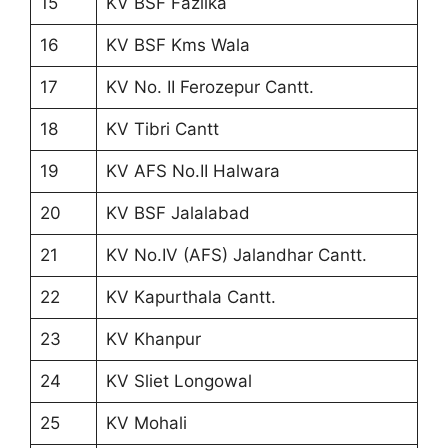
15
KV BSF Fazilka
16
KV BSF Kms Wala
17
KV No. II Ferozepur Cantt.
18
KV Tibri Cantt
19
KV AFS No.II Halwara
20
KV BSF Jalalabad
21
KV No.IV (AFS) Jalandhar Cantt.
22
KV Kapurthala Cantt.
23
KV Khanpur
24
KV Sliet Longowal
25
KV Mohali