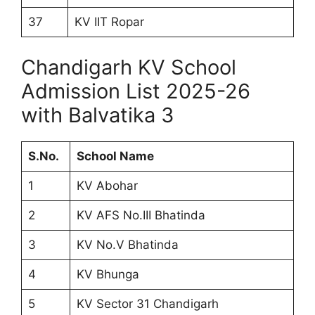
37
KV IIT Ropar
Chandigarh KV School
Admission List 2025-26
with Balvatika 3
S.No.
School Name
1
KV Abohar
2
KV AFS No.III Bhatinda
3
KV No.V Bhatinda
4
KV Bhunga
5
KV Sector 31 Chandigarh