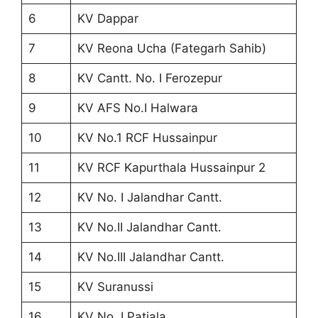
6
KV Dappar
7
KV Reona Ucha (Fategarh Sahib)
8
KV Cantt. No. I Ferozepur
9
KV AFS No.I Halwara
10
KV No.1 RCF Hussainpur
11
KV RCF Kapurthala Hussainpur 2
12
KV No. I Jalandhar Cantt.
13
KV No.II Jalandhar Cantt.
14
KV No.III Jalandhar Cantt.
15
KV Suranussi
16
KV No. I Patiala