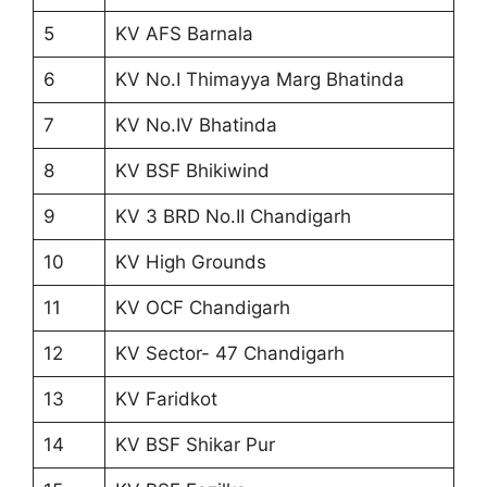
5
KV AFS Barnala
6
KV No.I Thimayya Marg Bhatinda
7
KV No.IV Bhatinda
8
KV BSF Bhikiwind
9
KV 3 BRD No.II Chandigarh
10
KV High Grounds
11
KV OCF Chandigarh
12
KV Sector- 47 Chandigarh
13
KV Faridkot
14
KV BSF Shikar Pur