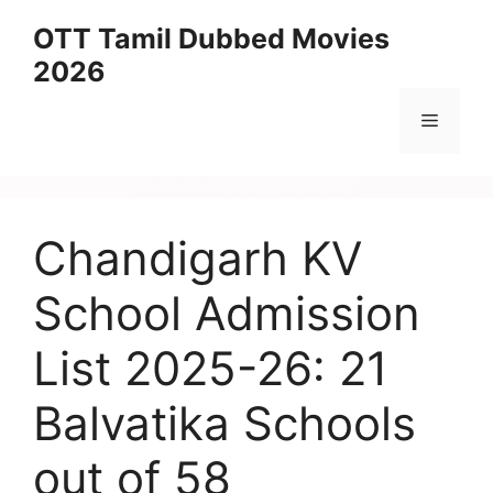
Skip
OTT Tamil Dubbed Movies
to
2026
content
Menu
Chandigarh KV
School Admission
List 2025-26: 21
Balvatika Schools
out of 58