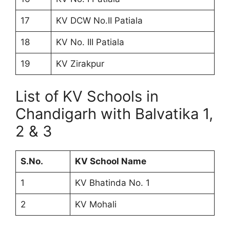
17
KV DCW No.II Patiala
18
KV No. III Patiala
19
KV Zirakpur
List of KV Schools in
Chandigarh with Balvatika 1,
2 & 3
S.No.
KV School Name
1
KV Bhatinda No. 1
2
KV Mohali