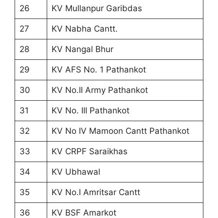
26
KV Mullanpur Garibdas
27
KV Nabha Cantt.
28
KV Nangal Bhur
29
KV AFS No. 1 Pathankot
30
KV No.II Army Pathankot
31
KV No. III Pathankot
32
KV No IV Mamoon Cantt Pathankot
33
KV CRPF Saraikhas
34
KV Ubhawal
35
KV No.I Amritsar Cantt
36
KV BSF Amarkot