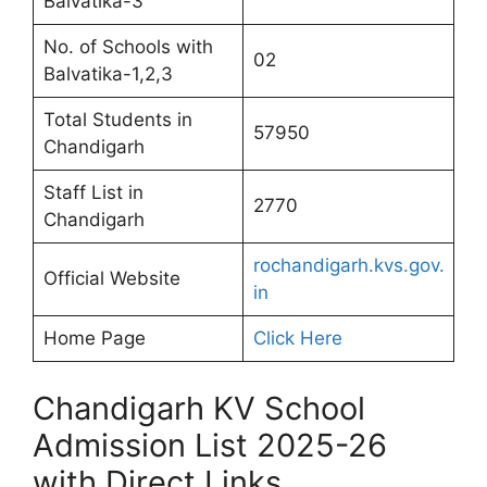
Balvatika-3
No. of Schools with
02
Balvatika-1,2,3
Total Students in
57950
Chandigarh
Staff List in
2770
Chandigarh
rochandigarh.kvs.gov.
Official Website
in
Home Page
Click Here
Chandigarh KV School
Admission List 2025-26
with Direct Links