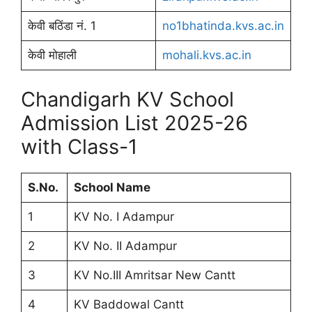
केवी बठिंडा नं. 1
no1bhatinda.kvs.ac.in
केवी मोहाली
mohali.kvs.ac.in
Chandigarh KV School
Admission List 2025-26
with Class-1
S.No.
School Name
1
KV No. I Adampur
2
KV No. II Adampur
3
KV No.III Amritsar New Cantt
4
KV Baddowal Cantt