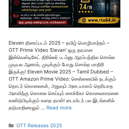
Eleven திரைப்படம் 2025 – தமிழ் மொழிமாற்றம் –
OTT Prime Video ‘Elevan’ ஒரு தரமான
இன்வெஸ்டிகேட் திரில்லர் படம்னு ஆரம்பத்தில சொல்ல
முடியல ஆனால், முடிக்கும் போது சொல்ற மாதிரி
இருக்கு! Eleven Movie 2025 – Tamil Dubbed –
OTT Amazon Prime Video: சென்னையில் நடக்கும்
தொடர் கொலைகள், அதுவும் அடையாளம் தெரியாத
அளவிற்கு கொலை செய்யும் சைக்கோ கொலைகாரனை
கண்டுபிடிக்கும் கதை தான்! டைரக்டர் பல இடங்களில்
தடுமாறினாலும் …
Read more
Categories
OTT Releases 2025