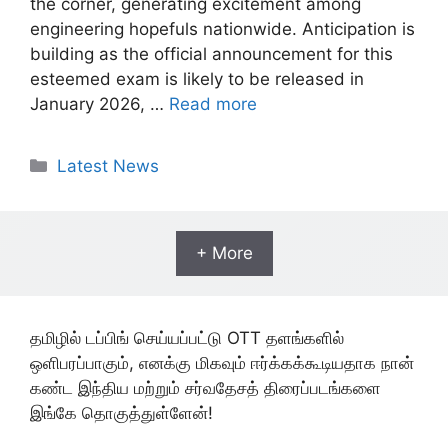
the corner, generating excitement among
engineering hopefuls nationwide. Anticipation is
building as the official announcement for this
esteemed exam is likely to be released in
January 2026, …
Read more
Categories
Latest News
+ More
தமிழில் டப்பிங் செய்யப்பட்டு OTT தளங்களில்
ஒளிபரப்பாகும், எனக்கு மிகவும் ஈர்க்கக்கூடியதாக நான்
கண்ட இந்திய மற்றும் சர்வதேசத் திரைப்படங்களை
இங்கே தொகுத்துள்ளேன்!