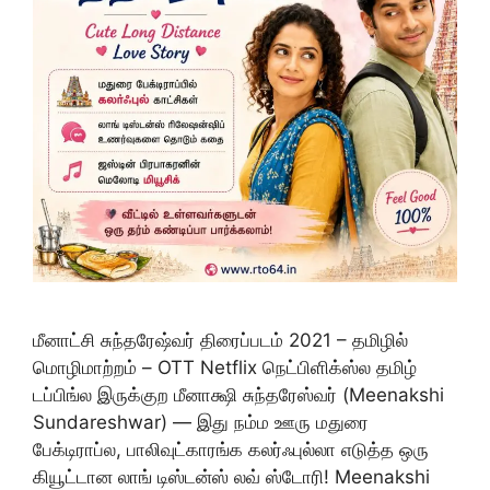
மீனாட்சி சுந்தரேஷ்வர் திரைப்படம் 2021 – தமிழில்
மொழிமாற்றம் – OTT Netflix நெட்பிளிக்ஸ்ல தமிழ்
டப்பிங்ல இருக்குற மீனாக்ஷி சுந்தரேஸ்வர் (Meenakshi
Sundareshwar) — இது நம்ம ஊரு மதுரை
பேக்டிராப்ல, பாலிவுட்காரங்க கலர்ஃபுல்லா எடுத்த ஒரு
கியூட்டான லாங் டிஸ்டன்ஸ் லவ் ஸ்டோரி! Meenakshi