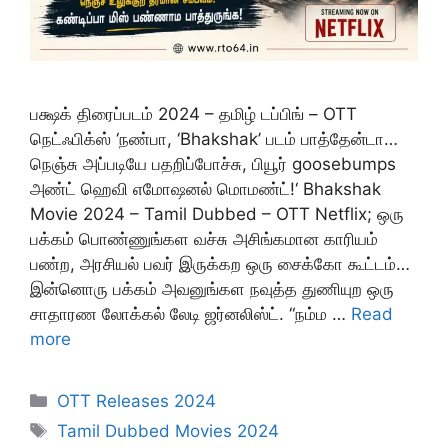
பக்ஷக் திரைப்படம் 2024 – தமிழ் டப்பிங் – OTT
நெட்ஃபிக்ஸ் ‘நண்பா, ‘Bhakshak’ படம் பாத்தேன்டா…
நெஞ்சு அப்படியே பதறிப்போச்சு, பியூர் goosebumps
அண்ட் ஹெவி எமோஷனல் மொமண்ட்!‘ Bhakshak
Movie 2024 – Tamil Dubbed – OTT Netflix; ஒரு
பக்கம் பொண்ணுங்கள வச்சு அசிங்கமான காரியம்
பண்ற, அரசியல் பவர் இருக்கற ஒரு சைக்கோ கூட்டம்…
இன்னொரு பக்கம் அவனுங்கள நவுத்த துணியுற ஒரு
சாதாரண லோக்கல் லேடி ஜர்னலிஸ்ட். “நம்ம …
Read
more
Categories
OTT Releases 2024
Tags
Tamil Dubbed Movies 2024