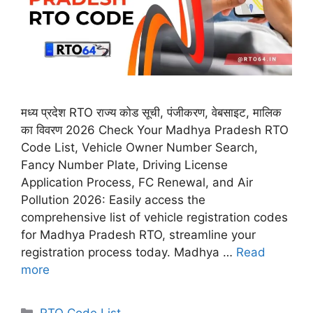
मध्य प्रदेश RTO राज्य कोड सूची, पंजीकरण, वेबसाइट, मालिक
का विवरण 2026 Check Your Madhya Pradesh RTO
Code List, Vehicle Owner Number Search,
Fancy Number Plate, Driving License
Application Process, FC Renewal, and Air
Pollution 2026: Easily access the
comprehensive list of vehicle registration codes
for Madhya Pradesh RTO, streamline your
registration process today. Madhya …
Read
more
Categories
RTO Code List