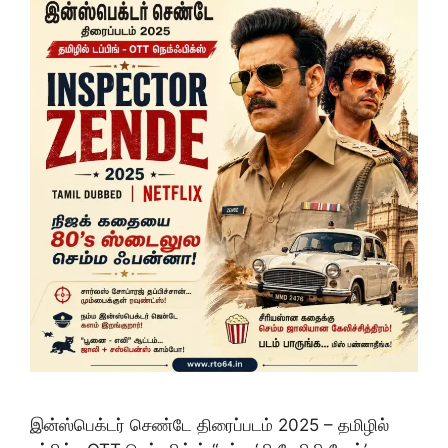
இன்ஸ்பெக்டர் செண்டே திரைப்படம் 2025 – தமிழில்