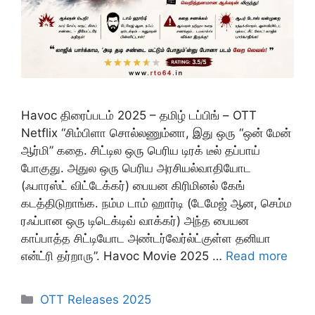
Havoc திரைப்படம் 2025 – தமிழ் டப்பிங் – OTT
Netflix “சிம்பிளா சொல்லணும்னா, இது ஒரு “ஒன் மேன்
ஆர்மி” கதை. சிட்டில ஒரு பெரிய டிரக் டீல் தப்பாய்
போகுது. அதுல ஒரு பெரிய அரசியல்வாதியோட
(ஃபாரஸ்ட் விட்டேக்கர்) பையன கிரிமினல் கேங்
கடத்திடுறாங்க. நம்ம டாம் ஹார்டி (டேமேஜ் ஆன, செம்ம
ரஃப்பான ஒரு டிடெக்டிவ் வாக்கர்) அந்த பையன
காப்பாத்த சிட்டியோட அண்டர்வேர்ல்ட்குள்ள தனியா
என்ட்ரி தர்றாரு”. Havoc Movie 2025 …
Read more
Categories
OTT Releases 2025