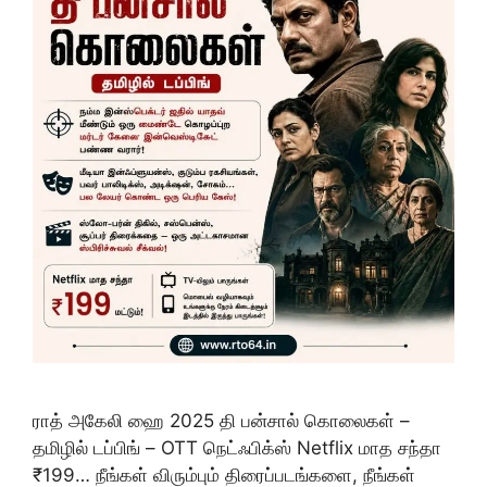
ராத் அகேலி ஹை 2025 தி பன்சால் கொலைகள் –
தமிழில் டப்பிங் – OTT நெட்ஃபிக்ஸ் Netflix மாத சந்தா
₹199… நீங்கள் விரும்பும் திரைப்படங்களை, நீங்கள்