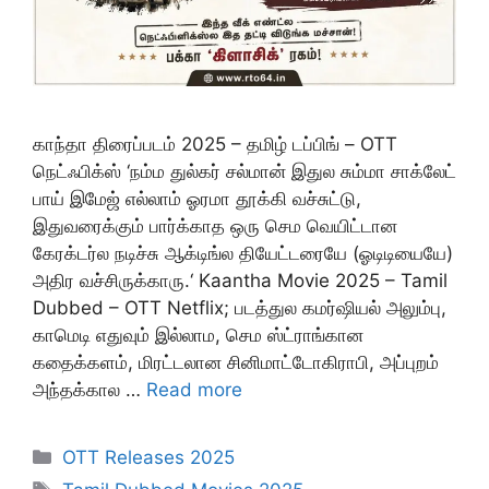
காந்தா திரைப்படம் 2025 – தமிழ் டப்பிங் – OTT
நெட்ஃபிக்ஸ் ‘நம்ம துல்கர் சல்மான் இதுல சும்மா சாக்லேட்
பாய் இமேஜ் எல்லாம் ஓரமா தூக்கி வச்சுட்டு,
இதுவரைக்கும் பார்க்காத ஒரு செம வெயிட்டான
கேரக்டர்ல நடிச்சு ஆக்டிங்ல தியேட்டரையே (ஓடிடியையே)
அதிர வச்சிருக்காரு.‘ Kaantha Movie 2025 – Tamil
Dubbed – OTT Netflix; படத்துல கமர்ஷியல் அலும்பு,
காமெடி எதுவும் இல்லாம, செம ஸ்ட்ராங்கான
கதைக்களம், மிரட்டலான சினிமாட்டோகிராபி, அப்புறம்
அந்தக்கால …
Read more
Categories
OTT Releases 2025
Tags