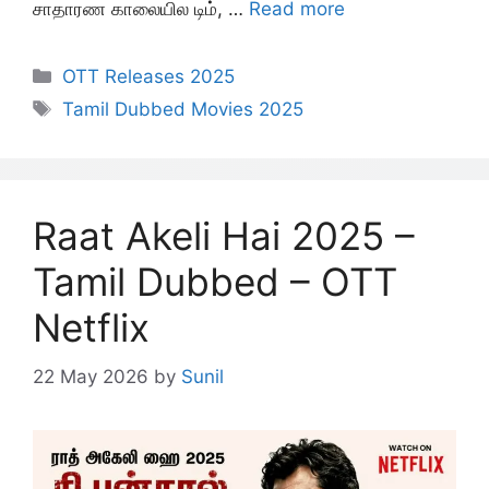
சாதாரண காலையில டிம், …
Read more
Categories
OTT Releases 2025
Tags
Tamil Dubbed Movies 2025
Raat Akeli Hai 2025 –
Tamil Dubbed – OTT
Netflix
22 May 2026
by
Sunil