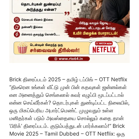
Brick திரைப்படம் 2025 – தமிழ் டப்பிங் – OTT Netflix
“திடீரென உங்கள் வீட்டு முன் பின் கதவுகள் ஜன்னல்கள்
என அனைத்தும் செங்கலால் சுவர் எழுப்பி மூடப்பட்டால்
என்ன செய்வீர்கள்? தொடர்புகள் துண்டிப்பட்ட நிலையில்,
ஒரு மிகப்பெரிய அபார்ட்மெண்ட் முழுவதும் உள்ள
மனிதர்கள் படும் அவஸ்தையை சொல்லும் கதை தான்
‘பிரிக்’ திரைப்படம். குடும்பத்துடன் பார்க்கலாம்!“ Brick
Movie 2025 – Tamil Dubbed – OTT Netflix: ஒரு