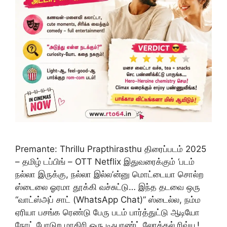
Premante: Thrillu Prapthirasthu திரைப்படம் 2025
– தமிழ் டப்பிங் – OTT Netflix இதுவரைக்கும் ‘படம்
நல்லா இருக்கு, நல்லா இல்ல’ன்னு மொட்டையா சொல்ற
ஸ்டைலை ஓரமா தூக்கி வச்சுட்டு… இந்த தடவை ஒரு
“வாட்ஸ்அப் சாட் (WhatsApp Chat)” ஸ்டைல்ல, நம்ம
ஏரியா பசங்க ரெண்டு பேரு படம் பார்த்துட்டு ஆடியோ
நோட் போடுற மாதிரி ஒரு டிஃபரண்ட் லோக்கல் ரிவ்யூ!