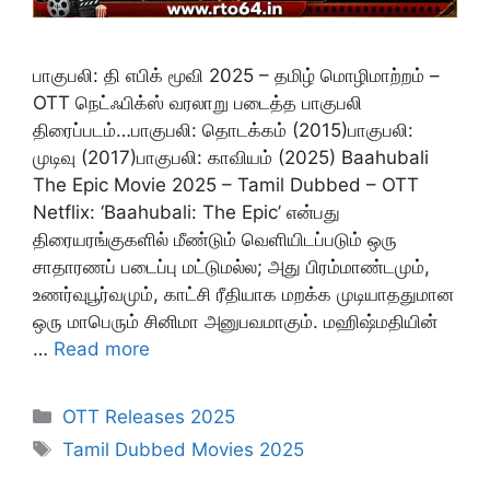
பாகுபலி: தி எபிக் மூவி 2025 – தமிழ் மொழிமாற்றம் –
OTT நெட்ஃபிக்ஸ் வரலாறு படைத்த பாகுபலி
திரைப்படம்…பாகுபலி: தொடக்கம் (2015)பாகுபலி:
முடிவு (2017)பாகுபலி: காவியம் (2025) Baahubali
The Epic Movie 2025 – Tamil Dubbed – OTT
Netflix: ‘Baahubali: The Epic’ என்பது
திரையரங்குகளில் மீண்டும் வெளியிடப்படும் ஒரு
சாதாரணப் படைப்பு மட்டுமல்ல; அது பிரம்மாண்டமும்,
உணர்வுபூர்வமும், காட்சி ரீதியாக மறக்க முடியாததுமான
ஒரு மாபெரும் சினிமா அனுபவமாகும். மஹிஷ்மதியின்
…
Read more
Categories
OTT Releases 2025
Tags
Tamil Dubbed Movies 2025