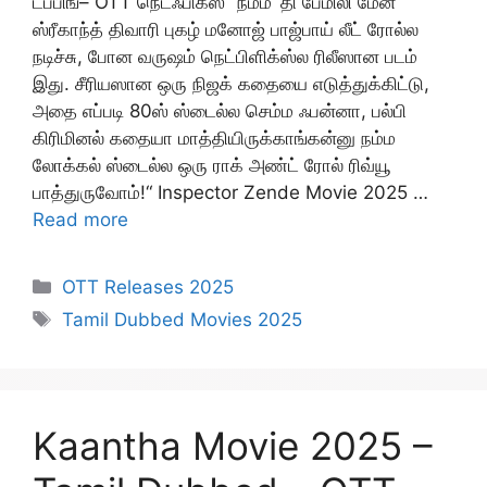
டப்பிங்– OTT நெட்ஃபிக்ஸ் “நம்ம ‘தி பேமிலி மேன்’
ஸ்ரீகாந்த் திவாரி புகழ் மனோஜ் பாஜ்பாய் லீட் ரோல்ல
நடிச்சு, போன வருஷம் நெட்பிளிக்ஸ்ல ரிலீஸான படம்
இது. சீரியஸான ஒரு நிஜக் கதையை எடுத்துக்கிட்டு,
அதை எப்படி 80ஸ் ஸ்டைல்ல செம்ம ஃபன்னா, பல்பி
கிரிமினல் கதையா மாத்தியிருக்காங்கன்னு நம்ம
லோக்கல் ஸ்டைல்ல ஒரு ராக் அண்ட் ரோல் ரிவ்யூ
பாத்துருவோம்!“ Inspector Zende Movie 2025 …
Read more
Categories
OTT Releases 2025
Tags
Tamil Dubbed Movies 2025
Kaantha Movie 2025 –