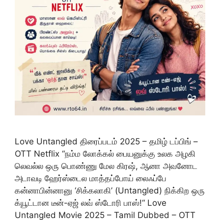
Love Untangled திரைப்படம் 2025 – தமிழ் டப்பிங் –
OTT Netflix “நம்ம லோக்கல் பையனுக்கு உலக அழகி
லெவல்ல ஒரு பொண்ணு மேல கிரஷ், ஆனா அவனோட
அடாவடி ஹேர்ஸ்டைல மாத்தப்போய் லைஃப்பே
கன்னாபின்னானு ‘சிக்கலாகி’ (Untangled) நிக்கிற ஒரு
க்யூட்டான டீன்-ஏஜ் லவ் ஸ்டோரி பாஸ்!“ Love
Untangled Movie 2025 – Tamil Dubbed – OTT